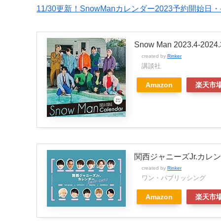
11/30更新！SnowManカレンダー2023予約開
Snow Man 2023.4
created by
Rinker
講談社
Amazon
楽天市
関西ジャニーズJr.カレンダー 
created by
Rinker
ワン・パブリッシング
Amazon
楽天市