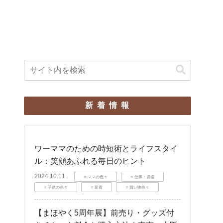
新着情報
ワーママのための時短術とライフスタイ
ル：笑顔あふれる毎日のヒント
2024.10.11
⭐️ ママの色々
⭐️ 仕事・資格
⭐️ 子供の色々
⭐️ 新着
⭐️ 買い物色々
【まほやく5周年展】前売り・グッズ付