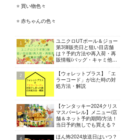
⭐️ 買い物色々
⭐️ 赤ちゃんの色々
ユニクロUTポール＆ジョー
第3弾販売日と狙い目店舗
は？予約方法や再入荷・再
販情報/バッグ・キャミ他ラ
インナップ紹介！
【ウォレットプラス】「エ
ラーコード」が出た時の対
処方法・解説
【ケンタッキー2024クリス
マスバーレル】メニュー/店
舗＆ネット予約期間/方法！
当日予約無しでも買える？
ほん怖2024放送日はいつ？