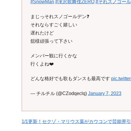
#SnowMan
#滝沢歌舞伎ZERO
#それスノゴー
まじっそれスノゴールデン❓
それならすごく嬉しい
遅れたけど
舘様頑張って下さい
メンバー観に行くかな
行くよね❤️
どんな格好でも歌もダンスも最高です
pic.twitt
— チルチル (@CZodqeclq)
January 7, 2023
1/1更新！セクゾ・マリウス葉がカウコンで芸能界