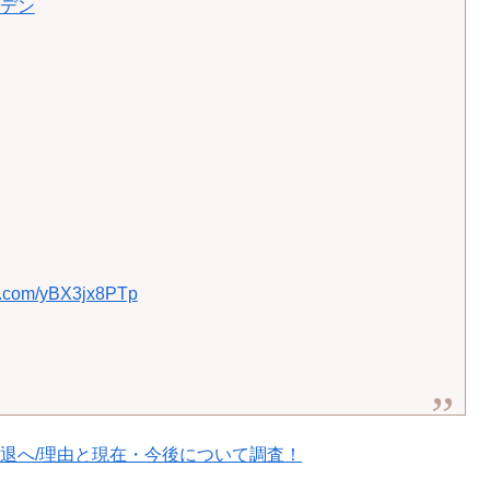
ルデン
er.com/yBX3jx8PTp
引退へ/理由と現在・今後について調査！