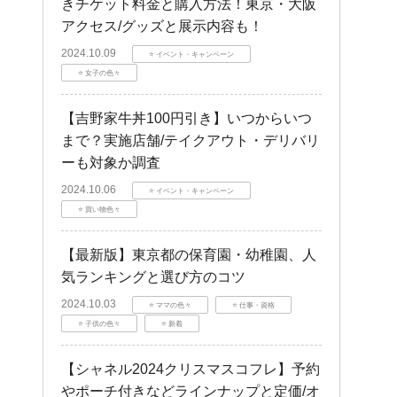
きチケット料金と購入方法！東京・大阪
アクセス/グッズと展示内容も！
2024.10.09
⭐️ イベント・キャンペーン
⭐️ 女子の色々
【吉野家牛丼100円引き】いつからいつ
まで？実施店舗/テイクアウト・デリバリ
ーも対象か調査
2024.10.06
⭐️ イベント・キャンペーン
⭐️ 買い物色々
【最新版】東京都の保育園・幼稚園、人
気ランキングと選び方のコツ
2024.10.03
⭐️ ママの色々
⭐️ 仕事・資格
⭐️ 子供の色々
⭐️ 新着
【シャネル2024クリスマスコフレ】予約
やポーチ付きなどラインナップと定価/オ