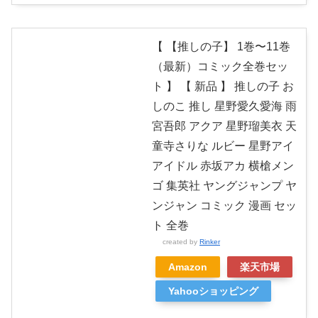
【 【推しの子】 1巻〜11巻
（最新）コミック全巻セッ
ト 】 【 新品 】 推しの子 お
しのこ 推し 星野愛久愛海 雨
宮吾郎 アクア 星野瑠美衣 天
童寺さりな ルビー 星野アイ
アイドル 赤坂アカ 横槍メン
ゴ 集英社 ヤングジャンプ ヤ
ンジャン コミック 漫画 セッ
ト 全巻
created by
Rinker
Amazon
楽天市場
Yahooショッピング