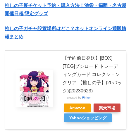
推しの子展チケット予約・購入方法！池袋・福岡・名古屋
開催日程/限定グッズ
推しの子ガチャ設置場所はどこ？ネットオンライン通販情
報まとめ
【予約前日発送】[BOX]
[TCG]ブシロード トレーデ
ィングカード コレクション
クリア 【推しの子】(20パッ
ク)(20230623)
created by
Rinker
Amazon
楽天市場
Yahooショッピング