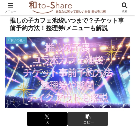
メニュー
検索
推しの子カフェ池袋いつまで？チケット事
前予約方法！整理券/メニューも解説
⭐️ 女子の色々
X
コピー