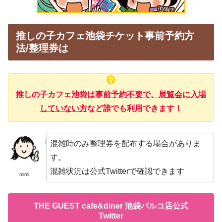
推しの子カフェ池袋チケット事前予約方
法/整理券は
推しの子カフェ池袋は
事前予約不要で、展覧会に入場
していない方
など誰でも利用できます！
混雑時のみ整理券を配布する場合がありま
す。
混雑状況は公式Twitterで確認できます
mimi
THE GUEST cafe&diner 池袋パルコ店公式
Twitter