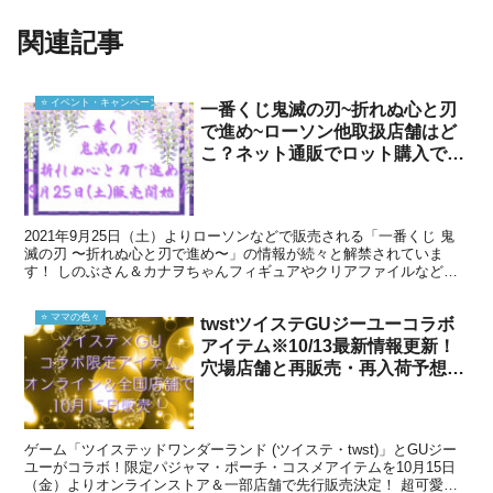
関連記事
⭐️ イベント・キャンペーン
一番くじ鬼滅の刃~折れぬ心と刃
で進め~ローソン他取扱店舗はど
こ？ネット通販でロット購入でき
るか調査！
2021年9月25日（土）よりローソンなどで販売される「一番くじ 鬼
滅の刃 〜折れぬ心と刃で進め〜」の情報が続々と解禁されていま
す！ しのぶさん＆カナヲちゃんフィギュアやクリアファイルなどフ
ァン必見！豪華な景品グッズ取扱店舗は勿論、公式「一...
⭐️ ママの色々
twstツイステGUジーユーコラボ
アイテム※10/13最新情報更新！
穴場店舗と再販売・再入荷予想！
予約取り置きできる？
ゲーム「ツイステッドワンダーランド (ツイステ・twst)」とGUジー
ユーがコラボ！限定パジャマ・ポーチ・コスメアイテムを10月15日
（金）よりオンラインストア＆一部店舗で先行販売決定！ 超可愛