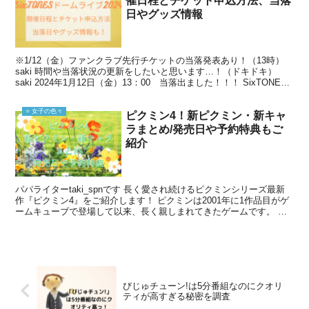
催日程とチケット申込方法、当落
日やグッズ情報
※1/12（金）ファンクラブ先行チケットの当落発表あり！（13時）
saki 時間や当落状況の更新をしたいと思います…！（ドキドキ）
saki 2024年1月12日（金）13：00 当落出ました！！！ SixTONES
当落出たよ‼︎💎#Si...
⭐️ 女子の色々
ピクミン4！新ピクミン・新キャ
ラまとめ/発売日や予約特典もご
紹介
パパライターtaki_spnです 長く愛され続けるピクミンシリーズ最新
作『ピクミン4』をご紹介します！ ピクミンは2001年に1作品目がゲ
ームキューブで登場して以来、長く親しまれてきたゲームです。 独
特の世界観や、可愛らしいピクミンのキャラ...
びじゅチューン!は5分番組なのにクオリ
ティが高すぎる秘密を調査