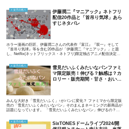
い！ツイステ全7寮モチーフラインナップの他、販...
⭐️ 女子の色々
伊藤潤二『マニアック』ネトフリ
配信20作品と「首吊り気球」あら
すじネタバレ
ホラー漫画の巨匠、伊藤潤二さんの代表作『富江』『双一』そして
『首吊り気球』等を含む20作品が「伊藤潤二『マニアック』」と題
し、Netflix(ネットフリックス・ネトフリ)限定独占アニメ配信決定！
配信される全20作品はどれなのか？いつ配信さ...
⭐️ 女子の色々
雪見だいふくみたいなパンファミ
マ限定販売！伸びる？触感は？カ
ロリー・販売期間・甘さ・おいし
い食べ方解説
みんな大好き「雪見だいふく」↑がパンに変化？ ファミマから限定販
売の「雪見だいふくみたいなパン」そのまんまネーミングの新商品が
話題になっています。 「雪見だいふくみたいなパン」伸びるの？触
感は？ 「雪見だいふくみたいなパン」カロリーは？ 「...
⭐️ 女子の色々
SixTONESドームライブ2024/開