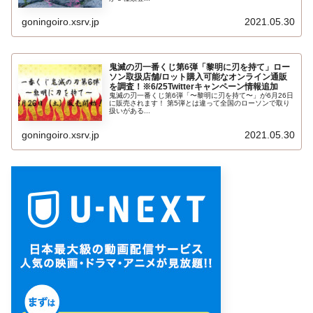
goningoiro.xsrv.jp
2021.05.30
鬼滅の刃一番くじ第6弾「黎明に刃を持て」ロー
ソン取扱店舗/ロット購入可能なオンライン通販
を調査！※6/25Twitterキャンペーン情報追加
鬼滅の刃一番くじ第6弾「〜黎明に刃を持て〜」が6月26日
に販売されます！ 第5弾とは違って全国のローソンで取り
扱いがある...
goningoiro.xsrv.jp
2021.05.30