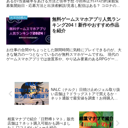
あるか/当選確率をあげる方法と倍率予想 小田和正ｸﾘｽﾏｽの約束観覧
募集開始日・応募方法と出演者解説/見逃し配信はある？ コロナの影
響で一時順延となっていた沖縄は振替公演...
⭐️ ママの色々
無料ゲームスマホアプリ人気ラン
キング204！新作やおすすめ作品
を紹介
お仕事の合間やちょっとした隙間時間に気軽にプレイできるのが、大
きな魅力の一つとなっているのが無料スマホゲームですね。 現代の
ゲームスマホアプリでは放置系や、やり込み要素のあるRPGゲー
ム、簡単にプレイできる暇つぶしゲームなど幅広いジャンルで...
NALC（ナルク）日焼け止めジェル取り扱
い店舗は？ドラッグストアで買えるか・
ネット通販で最安値を調査！お得購入情
報と口コミレビューも
相葉マナブで紹介「日野樽トマト」販売
店舗は？ネット購入可能かも調べまし
た！ 口コミやレビューも紹介