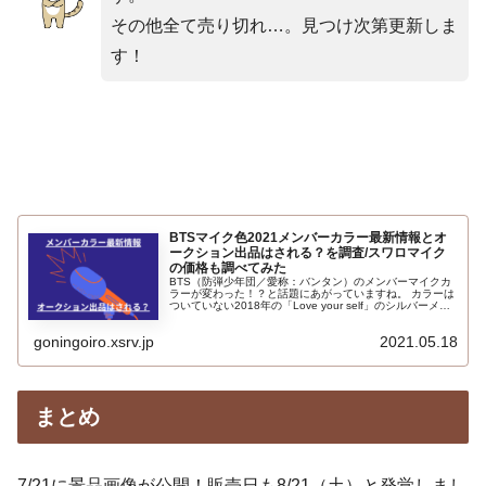
その他全て売り切れ…。見つけ次第更新しま
す！
BTSマイク色2021メンバーカラー最新情報とオ
ークション出品はされる？を調査/スワロマイク
の価格も調べてみた
BTS（防弾少年団／愛称：バンタン）のメンバーマイクカ
ラーが変わった！？と話題にあがっていますね。 カラーは
ついていない2018年の「Love your self」のシルバーメタ
リックツアーマイクはチャリティーオークションにかけら
れ約907万円で落札もされたという、いつも何かと話題に
goningoiro.xsrv.jp
2021.05.18
上がるBTSのマイク。マイクが新しくなったという事は、
またオークションに出品されたりするのでしょうか。BTS
マイクカラー最新情報BTSマイクオークションに出品？
BTSマイクスワロフスキー価格は？について調べてみまし
た。スワロスキーがついてメンバーサイン入りだったら、
オークション落札金額はいったい…
まとめ
7/21に景品画像が公開！販売日も8/21（土）と発覚しまし