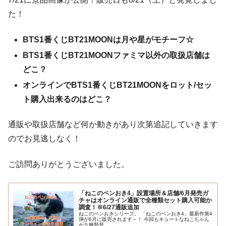
た！
BTS1番くじBT21MOONは月や星がモチーフ☆
BTS1番くじBT21MOONファミマ以外の取扱店舗は
どこ？
オンラインでBTS1番くじBT21MOONをロット/セッ
ト購入出来るのはどこ？
通販や取扱店舗など何か動きがあり次第追記していきます
のでお見逃しなく！
ご訪問ありがとうございました。
「ねこのペンおき4」設置場所＆店舗/6月発売ガ
チャはオンライン通販で全種類セット購入可能か
調査！※6/27通販追加
ねこのペンおきシリーズ。 「ねこのペンおき4」最新作第4
弾が6月に販売されます～！ 今回もキュートなねこちゃん
が５種類登...