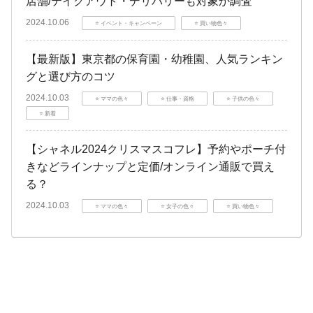
店舗/テイクアウト・デリバリーも対象か調査
2024.10.06
⭐️ イベント・キャンペーン
⭐️ 買い物色々
【最新版】東京都の保育園・幼稚園、人気ランキン
グと選び方のコツ
2024.10.03
⭐️ ママの色々
⭐️ 仕事・資格
⭐️ 子供の色々
⭐️ 新着
【シャネル2024クリスマスコフレ】予約やポーチ付
きなどラインナップと定価/オンライン通販で買え
る？
2024.10.03
⭐️ ママの色々
⭐️ 女子の色々
⭐️ 買い物色々