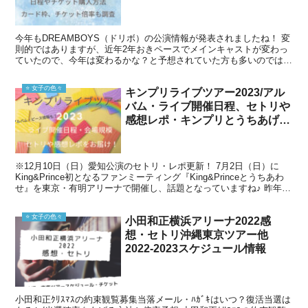
今年もDREAMBOYS（ドリボ）の公演情報が発表されましたね！ 変
則的ではありますが、近年2年おきペースでメインキャストが変わっ
ていたので、今年は変わるかな？と予想されていた方も多いのではな
いでしょうか？ 2022年は『ふまじゅり』（菊池...
⭐️ 女子の色々
キンプリライブツアー2023/アル
バム・ライブ開催日程、セトリや
感想レポ・キンプリとうちあげ情
報
※12月10日（日）愛知公演のセトリ・レポ更新！ 7月2日（日）に
King&Prince初となるファンミーティング『King&Princeとうちあわ
せ』を東京・有明アリーナで開催し、話題となっていますね♪ 昨年の
アリーナツアーから、実に9ヶ...
⭐️ 女子の色々
小田和正横浜アリーナ2022感
想・セトリ沖縄東京ツアー他
2022-2023スケジュール情報
小田和正ｸﾘｽﾏｽの約束観覧募集当落メール・ﾊｶﾞｷはいつ？復活当選は