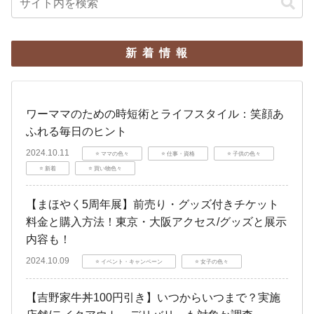
新着情報
ワーママのための時短術とライフスタイル：笑顔あ
ふれる毎日のヒント
2024.10.11
⭐️ ママの色々
⭐️ 仕事・資格
⭐️ 子供の色々
⭐️ 新着
⭐️ 買い物色々
【まほやく5周年展】前売り・グッズ付きチケット
料金と購入方法！東京・大阪アクセス/グッズと展示
内容も！
2024.10.09
⭐️ イベント・キャンペーン
⭐️ 女子の色々
【吉野家牛丼100円引き】いつからいつまで？実施