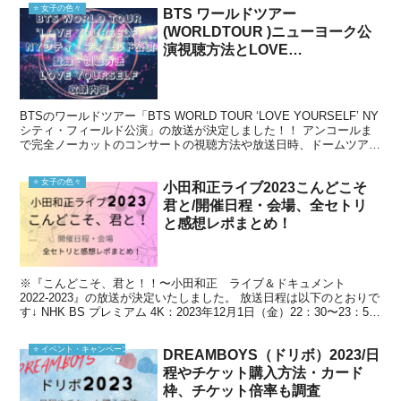
⭐️ 女子の色々
BTS ワールドツアー
(WORLDTOUR )ニューヨーク公
演視聴方法とLOVE
YOURSELF(ラブユアセルフ)内容
BTSのワールドツアー「BTS WORLD TOUR ‘LOVE YOURSELF’ NY
シティ・フィールド公演」の放送が決定しました！！ アンコールま
で完全ノーカットのコンサートの視聴方法や放送日時、ドームツアー
をDVD化したLOVE Y...
⭐️ 女子の色々
小田和正ライブ2023こんどこそ
君と/開催日程・会場、全セトリ
と感想レポまとめ！
※『こんどこそ、君と！！〜小田和正 ライブ＆ドキュメント
2022-2023』の放送が決定いたしました。 放送日程は以下のとおりで
す↓ NHK BS プレミアム 4K：2023年12月1日（金）22：30〜23：59
NHK BS：2024...
⭐️ イベント・キャンペーン
DREAMBOYS（ドリボ）2023/日
程やチケット購入方法・カード
枠、チケット倍率も調査