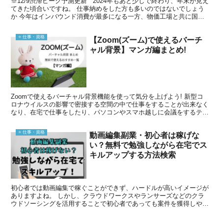
※12/9渋滞ピーク予測更新 2024年もあと少しで終わり、年末が見え
てきた頃合いですね。 仕事納めをした方も多いのではないでしょう
か 今年はインバウンド消費が最多になる一方、物価工場と共に国内
外の旅行に行かれる方は少なそうだという声も...
⭐️ 仕事・資格
【Zoom(ズーム)で使えるバーチ
ャル背景】マンガ編まとめ!
Zoomで使えるバーチャル背景機能を使って気分を上げよう! 新型コ
ロナウイルスの影響で密接する空間の中で仕事をすることが出来なく
なり、在宅で仕事をしたり、パソコンやスマホ越しに会議をするテレ
ワークが増えています。 このzoomの有する機能の...
⭐️ 仕事・資格
動画編集副業・初心者は稼げな
い？無料で勉強しながら在宅でス
キルアップする方法検索
初心者では動画編集で稼ぐことができず、ハードルが高いイメージが
ありますよね。 しかし、クラウドワークスやランサーズなどのクラ
ウドソーシングを活用することで初心者であっても案件を獲得しやす
くなります。 又、しっかり独学でも勉強をして動画編集の...