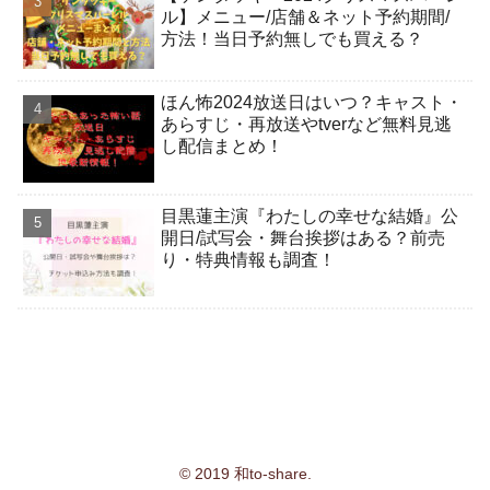
ル】メニュー/店舗＆ネット予約期間/
方法！当日予約無しでも買える？
ほん怖2024放送日はいつ？キャスト・
あらすじ・再放送やtverなど無料見逃
し配信まとめ！
目黒蓮主演『わたしの幸せな結婚』公
開日/試写会・舞台挨拶はある？前売
り・特典情報も調査！
© 2019 和to-share.