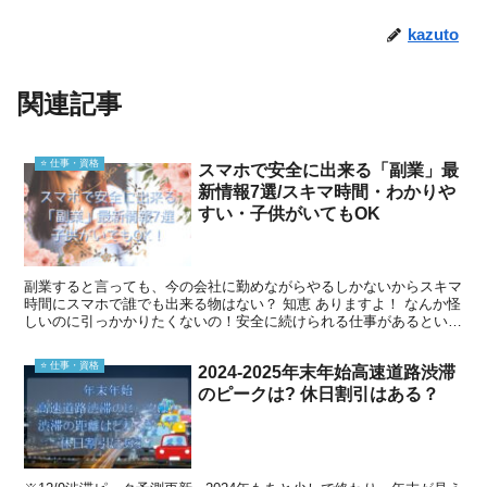
kazuto
関連記事
⭐️ 仕事・資格
スマホで安全に出来る「副業」最
新情報7選/スキマ時間・わかりや
すい・子供がいてもOK
副業すると言っても、今の会社に勤めながらやるしかないからスキマ
時間にスマホで誰でも出来る物はない？ 知恵 ありますよ！ なんか怪
しいのに引っかかりたくないの！安全に続けられる仕事があるといい
んだけど… 知恵 何より大事な「安全で正当なもの」...
⭐️ 仕事・資格
2024-2025年末年始高速道路渋滞
のピークは? 休日割引はある？