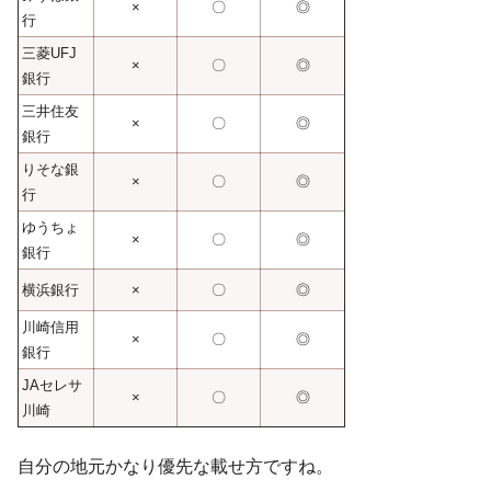
×
〇
◎
行
三菱UFJ
×
〇
◎
銀行
三井住友
×
〇
◎
銀行
りそな銀
×
〇
◎
行
ゆうちょ
×
〇
◎
銀行
横浜銀行
×
〇
◎
川崎信用
×
〇
◎
銀行
JAセレサ
×
〇
◎
川崎
自分の地元かなり優先な載せ方ですね。