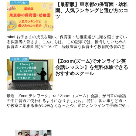
⭐️ ママの色々
【最新版】東京都の保育園・幼稚
園、人気ランキングと選び方のコ
ツ
mimi お子さまの成長を願い、保育園・幼稚園選びに頭を悩ませてい
る保護者の皆さま、こんにちは。 この記事では、後悔しないための
保育園・幼稚園選びについて、経験豊富な保育士や教育関係者の意見
を参考に、最新の情報を網羅的にご紹介します。 保育...
⭐️ 仕事・資格
【Zooｍ(ズーム)でオンライン英
会話レッスン】を無料体験できる
おすすめスクール
最近「Zoomテレワーク」や「Zooｍ（ズーム）会議」が日常の会話
の中に普通に使われるようになりましたね。 特に、習い事など通い
や教室に集まる事が出来なくなった今、逆にオンラインで手軽に安く
「英会話レッスン」が受けられるサービスが多く出てき...