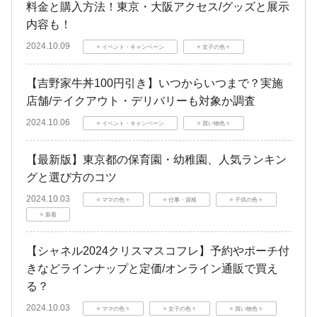
料金と購入方法！東京・大阪アクセス/グッズと展示
内容も！
2024.10.09
⭐️ イベント・キャンペーン
⭐️ 女子の色々
【吉野家牛丼100円引き】いつからいつまで？実施
店舗/テイクアウト・デリバリーも対象か調査
2024.10.06
⭐️ イベント・キャンペーン
⭐️ 買い物色々
【最新版】東京都の保育園・幼稚園、人気ランキン
グと選び方のコツ
2024.10.03
⭐️ ママの色々
⭐️ 仕事・資格
⭐️ 子供の色々
⭐️ 新着
【シャネル2024クリスマスコフレ】予約やポーチ付
きなどラインナップと定価/オンライン通販で買え
る？
2024.10.03
⭐️ ママの色々
⭐️ 女子の色々
⭐️ 買い物色々